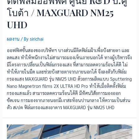
ติดฟิล์มออฟฟิศ ศูนย์ R&D บ.คู
โบต้า / MAXGUARD NM25
UHD
ผลงาน
/ By
sirichai
ออฟฟิศชั้นสองของบริษัทฯ บางส่วนมีติดฟิล์มฝ้าเพื่อบังสายตา และ
ลดแสง ทำให้พนักงานไม่สามารถมองเห็นภายนอกได้ ทางผู้บริหารจึง
มีโครงการเปลี่ยนเป็นฟิล์มกรองแสง ที่สามารถลดความร้อนได้ดี ไม่
ทำให้ภายในมืด และช่วยบังสายตาจากภายนอกได้ จึงลงตัวกับฟิล์ม
กรองแสง MAXGUARD รุ่น NM25 UHD ด้วยการผลิตแบบ Sputtering
Nano Magnetron films 2X ULTRA HD Pro ทำให้เมื่อติดตั้งฟิล์ม
กรองแสงแล้ว สามารถลดความร้อนได้ดี มีทัศนวิสัยการมองออก
ชัดเจน การมองจากภายนอกมีเงาสะท้อนปานกลาง ให้ความเป็นส่วน
ตัว สเปค ฟิล์มกรองแสงอาคาร MAXGUARD รุ่น NM25 UHD