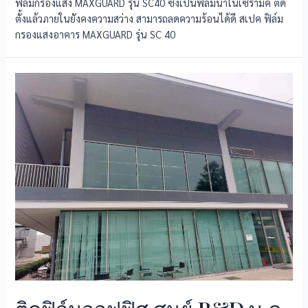
ฟิล์มกรองแสง MAXGUARD รุ่น SC40 ซึ่งเป็นฟิล์มนาโนเซรามิค ติด
ตั้งแล้วภายในยังคงความสว่าง สามารถลดความร้อนได้ดี สเปค ฟิล์ม
กรองแสงอาคาร MAXGUARD รุ่น SC 40