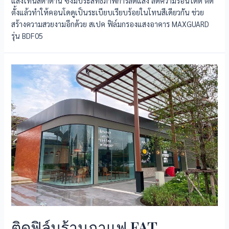
แสงโทนสีดำด้าน ซึ่งมีประสิทธิภาพการลดแสง ลดความร้อนได้ดี ติด
ตั้งแล้วทำให้คอนโดดูเป็นระเบียบเรียบร้อยในโทนสีเดียวกัน ช่วย
สร้างความสวยงามอีกด้วย สเปค ฟิล์มกรองแสงอาคาร MAXGUARD
รุ่น BDF05
ติดฟิล์มร้านกาแฟ FAT