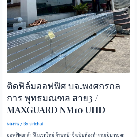
ติดฟิล์มออฟฟิศ บจ.พงศกรกล
การ พุทธมณฑล สาย3 /
MAXGUARD NM10 UHD
ผลงาน
/ By
sirichai
ออฟฟิศลูกค้า รีโนเวทใหม่ ด้านหน้าซึ่งเป็นห้องทำงานเป็นกระจก