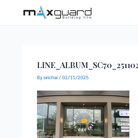
Skip
to
content
LINE_ALBUM_SC70_25110
By
sirichai
/
02/11/2025