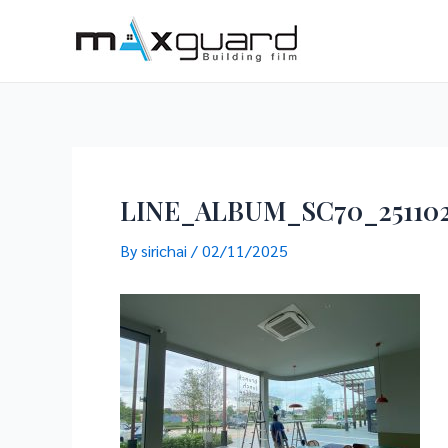
Skip
to
content
LINE_ALBUM_SC70_251102
By
sirichai
/
02/11/2025