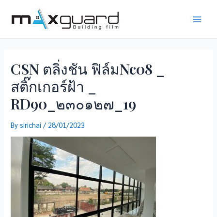
Skip
to
Main
content
Men
CSN ตลิ่งชัน ฟิล์มNc08 _
สติ๊กเกอร์ฝ้า _
RD90_๒๓๐๑๒๗_19
By
sirichai
/
28/01/2023