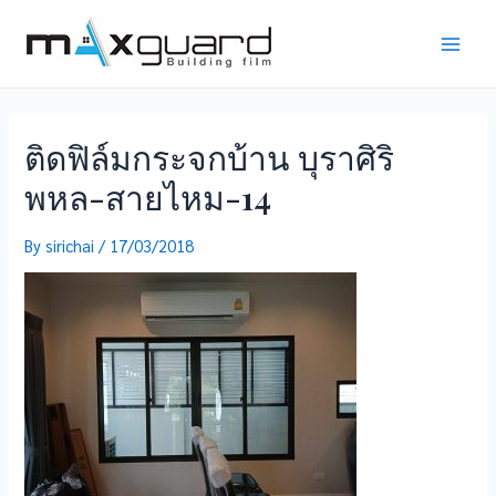
Skip
to
Main
content
Men
ติดฟิล์มกระจกบ้าน บุราศิริ
พหล-สายไหม-14
By
sirichai
/
17/03/2018