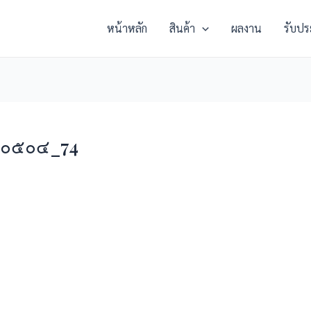
หน้าหลัก
สินค้า
ผลงาน
รับปร
๒๓๐๕๐๔_74